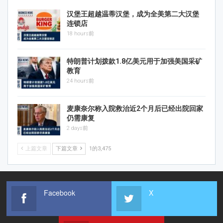
汉堡王超越温蒂汉堡，成为全美第二大汉堡
连锁店
18 hours前
特朗普计划拨款1.8亿美元用于加强美国采矿
教育
24 hours前
麦康奈尔称入院救治近2个月后已经出院回家
仍需康复
2 days前
上篇文章
下篇文章
1的3,475
Facebook
X