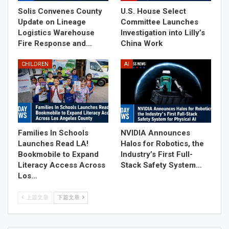
Solis Convenes County
U.S. House Select
Update on Lineage
Committee Launches
Logistics Warehouse
Investigation into Lilly’s
Fire Response and…
China Work
CHILDREN
AI
Families In Schools
NVIDIA Announces
Launches Read LA!
Halos for Robotics, the
Bookmobile to Expand
Industry’s First Full-
Literacy Access Across
Stack Safety System…
Los…
上篇文章
下篇文章