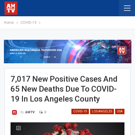
Home
COVID-19
7,017 New Positive Cases And
65 New Deaths Due To COVID-
19 In Los Angeles County
COVID-19
LOS ANGELES
USA
0
By
AMTV