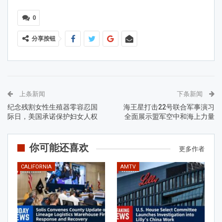
0
分享按钮
上条新闻
下条新闻
纪念残割女性生殖器零容忍国
海王星打击22号联合军事演习
际日，美国承诺保护妇女人权
全面展示盟军空中和海上力量
你可能还喜欢
更多作者
CALIFORNIA
AMTV