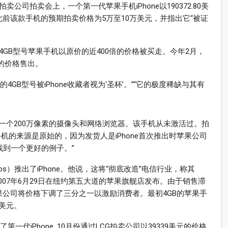
卖公司拍卖会上，一个第一代苹果手机iPhone以190372.80美
前该款手机的预期拍卖价格为5万至10万美元，并指出它“被证
4GB型号苹果手机以原价的近400倍的价格被买走。今年2月，
美元的价格售出。
GB型号被iPhone收藏者视为‘圣杯’。”“它的极度稀缺与其有
一个200万像素的摄像头和网络浏览器。该手机从未激活过。拍
机的来源是原始的，因为发货人是iPhone首次推出时苹果公司
找到一个更好的例子。”
obs）推出了iPhone。他说，这将“彻底改造”电信行业，称其
ne于2007年6月29日在纽约第五大道的苹果旗舰店发布。由于销售滞
果公司将价格下调了三分之一以激励消费者。最初4GB的苹果手
9美元。
一代iPhone, 10月份通过LCG拍卖公司以39339美元的价格