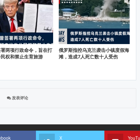
签署两项行政命令，旨在打
俄罗斯指控乌克兰袭击小镇度假海
公民权和禁止生育旅游
滩，造成7人死亡数十人受伤
发表评论
ebook
X
YouT