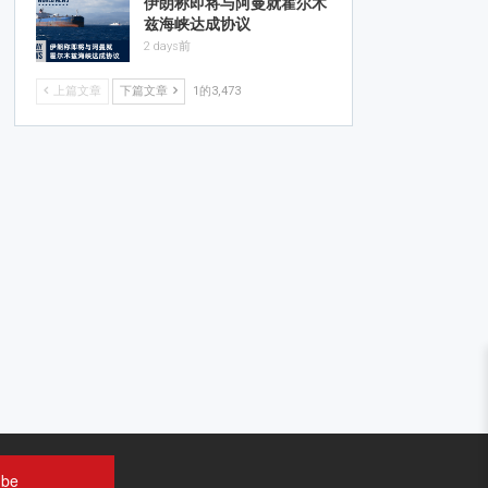
伊朗称即将与阿曼就霍尔木
兹海峡达成协议
2 days前
上篇文章
下篇文章
1的3,473
ube