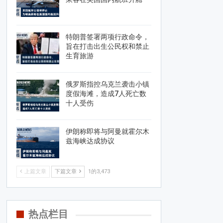
特朗普签署两项行政命令，
旨在打击出生公民权和禁止
生育旅游
俄罗斯指控乌克兰袭击小镇
度假海滩，造成7人死亡数
十人受伤
伊朗称即将与阿曼就霍尔木
兹海峡达成协议
上篇文章
下篇文章
1的3,473
热点栏目