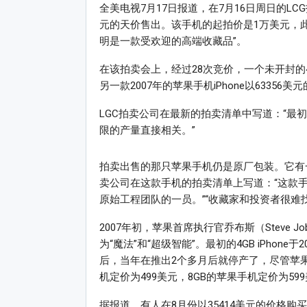
全美电视7月17日报道，在7月16日周日的LCG拍
元的天价售出。该手机的起拍价是1万美元，此
明是一款受欢迎的高端收藏品”。
在该拍卖会上，经过28次竞价，一个未开封的
另一款2007年的苹果手机iPhone以63356
LGC拍卖公司在最新的拍卖清单中写道：“最初的4
限的产量直接相关。”
拍卖出售的那只苹果手机仍是原厂包装。它有
卖公司在这款手机的拍卖清单上写道：“这款手
原始工程团队的一员。”“收藏家和投资者很难
2007年初，苹果首席执行官乔布斯（Steve J
为“魔法”和“超级智能”。最初的4GB iPho
后，当年在推出2个多月后就停产了，尽管苹
机定价为499美元，8GB的苹果手机定价为59
据报道，有人在8月份以35414美元的价格购买了第