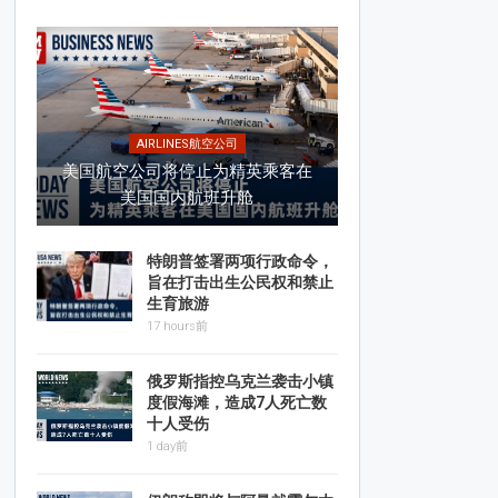
AIRLINES航空公司
美国航空公司将停止为精英乘客在
美国国内航班升舱
特朗普签署两项行政命令，
旨在打击出生公民权和禁止
生育旅游
17 hours前
俄罗斯指控乌克兰袭击小镇
度假海滩，造成7人死亡数
十人受伤
1 day前