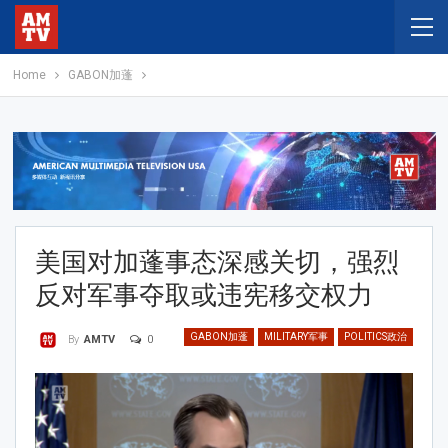
Home
GABON加蓬
美国对加蓬事态深感关切，强烈
反对军事夺取或违宪移交权力
GABON加蓬
MILITARY军事
POLITICS政治
0
By
AMTV