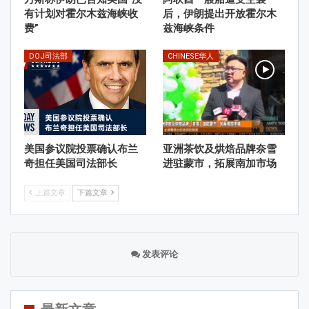
有计划对霍尔木兹海峡收
后，伊朗提出开放霍尔木
费”
兹海峡条件
DOJ司法部
CHINESE华人
美国参议院投票确认布兰
亚洲茶饮及烘焙品牌奈雪
奇担任美国司法部长
进驻蒙市，拓展南加市场
上篇文章
下篇文章
发表评论