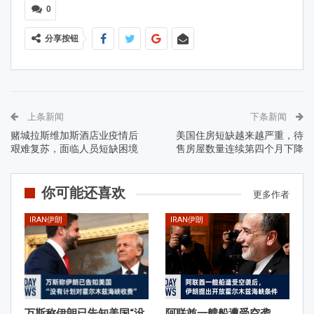
0
分享按钮
上条新闻
下条新闻
赌城拉斯维加斯酒店业疫情后
美国住房短缺越来越严重，待
艰难复苏，面临人员短缺困境
售房屋数量连续第四个月下降
你可能还喜欢
更多作者
IRAN伊朗
IRAN伊朗
万斯称伊朗已告知美国“没
阿联酋一艘船遭受空袭