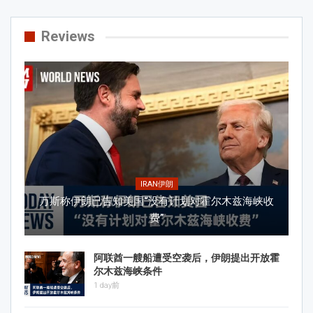
Reviews
IRAN伊朗
万斯称伊朗已告知美国“没有计划对霍尔木兹海峡收
费”
阿联酋一艘船遭受空袭后，伊朗提出开放霍
尔木兹海峡条件
1 day前