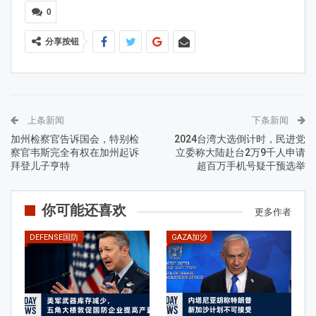
0
分享按钮
上条新闻
下条新闻
加州检察官告诉国会，特别检
2024台湾大选倒计时，民进党
察官韦斯完全有权在加州起诉
立委称大陆赴台2万9千人申请
拜登儿子亨特
超百万手机号疑干预选举
你可能还喜欢
更多作者
DEFENSE国防
GAZA加沙