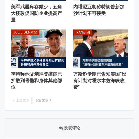
美军武器库存减少，五角
内塔尼亚胡称特朗普新加
大楼敦促国防企业提高产
沙计划不可接受
量
JOE BIDEN拜登
IRAN伊朗
亨特称他父亲拜登癌症已
万斯称伊朗已告知美国“没
扩散到骨骼和身体其他部
有计划对霍尔木兹海峡收
位
费”
上篇文章
下篇文章
发表评论