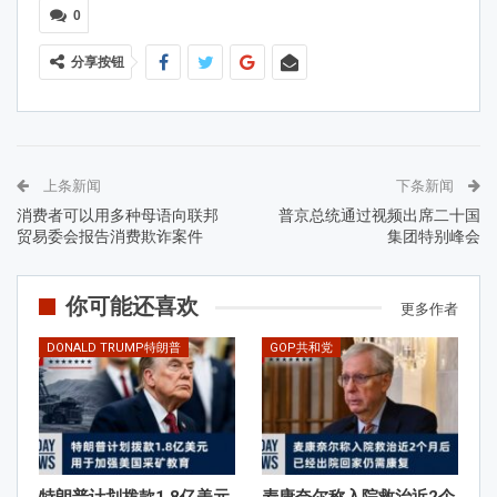
0
分享按钮
上条新闻
下条新闻
消费者可以用多种母语向联邦
普京总统通过视频出席二十国
贸易委会报告消费欺诈案件
集团特别峰会
你可能还喜欢
更多作者
DONALD TRUMP特朗普
GOP共和党
特朗普计划拨款1.8亿美元
麦康奈尔称入院救治近2个