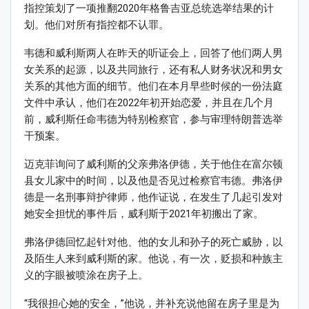
指控策划了一项推翻2020年格鲁吉亚总统选举结果的计
划。他们对所有指控都不认罪。
韦德和威利斯两人在昨天的听证会上，回答了他们两人男
女关系的起源，以及共同旅行，还有私人财务状况和男女
关系的其他方面的细节。他们在本月早些时候的一份法庭
文件中承认，他们在2022年初开始恋爱，并且在几个月
前，威利斯任命韦德为特别检察官，参与审理特朗普选举
干预案。
迈克菲询问了威利斯的父亲弗洛伊德，关于他住在富尔顿
县女儿家中的时间，以及他是否见过检察官韦德。弗洛伊
德是一名刑事辩护律师，他作证说，在发生了几起引发对
她安全担忧的事件后，威利斯于2021年初搬出了家。
弗洛伊德回忆起针对他、他的女儿和孙子的死亡威胁，以
及陌生人来到威利斯的家。他说，有一次，贬损和种族主
义的字眼被喷涂在房子上。
“我很担心她的安全，”他说，并补充说他留在房子里是为