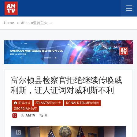
Home
Atlanta亚特兰大
富尔顿县检察官拒绝继续传唤威
利斯，证人证词对威利斯不利
图库格式
ATLANTA亚特兰大
DONALD TRUMP特朗普
GEORGIA佐治亚
0
By
AMTV