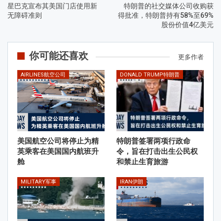
星巴克宣布其美国门店使用新
特朗普的社交媒体公司收购获
无障碍准则
得批准，特朗普持有58%至69%
股份价值4亿美元
你可能还喜欢
更多作者
AIRLINES航空公司
DONALD TRUMP特朗普
美国航空公司将停止为精
特朗普签署两项行政命
英乘客在美国国内航班升
令，旨在打击出生公民权
舱
和禁止生育旅游
MILITARY军事
IRAN伊朗