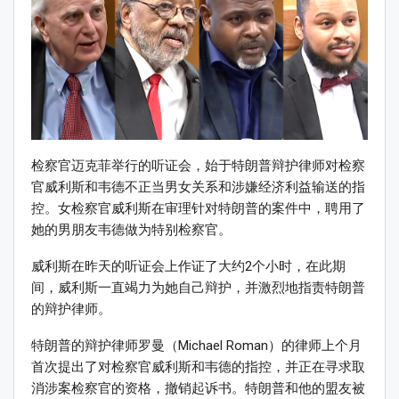
检察官迈克菲举行的听证会，始于特朗普辩护律师对检察
官威利斯和韦德不正当男女关系和涉嫌经济利益输送的指
控。女检察官威利斯在审理针对特朗普的案件中，聘用了
她的男朋友韦德做为特别检察官。
威利斯在昨天的听证会上作证了大约2个小时，在此期
间，威利斯一直竭力为她自己辩护，并激烈地指责特朗普
的辩护律师。
特朗普的辩护律师罗曼（Michael Roman）的律师上个月
首次提出了对检察官威利斯和韦德的指控，并正在寻求取
消涉案检察官的资格，撤销起诉书。特朗普和他的盟友被