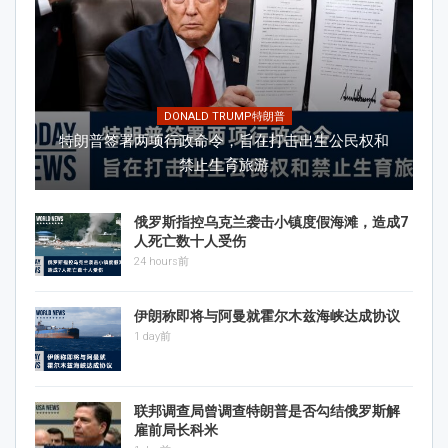
DONALD TRUMP特朗普
特朗普签署两项行政命令，旨在打击出生公民权和
禁止生育旅游
俄罗斯指控乌克兰袭击小镇度假海滩，造成7
人死亡数十人受伤
24 hours前
伊朗称即将与阿曼就霍尔木兹海峡达成协议
1 day前
联邦调查局曾调查特朗普是否勾结俄罗斯解
雇前局长科米