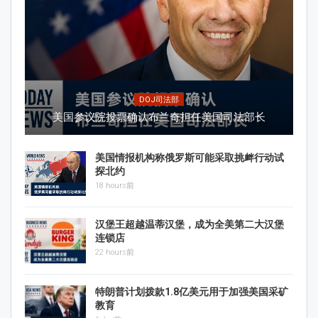
DOJ司法部
美国参议院投票确认布兰奇担任美国司法部长
美国情报机构称俄罗斯可能采取挑衅行动试
探北约
18 hours前
汉堡王超越温蒂汉堡，成为全美第二大汉堡
连锁店
22 hours前
特朗普计划拨款1.8亿美元用于加强美国采矿
教育