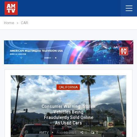
Home
CAR
CALIFORNIA
Consumer Warning: Stolen
Vehicles Being
Fraudulently Sold Online
As Used Cars
AMTV
Aug 10, 2021
0
0