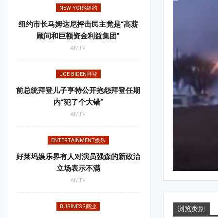
ASIAN亚裔
NEW YORK纽约
纽约市长马姆达尼抨击民主党是“高薪
顾问和巨额资金利益集团”
AMTV
JOE BIDEN拜登
前总统拜登儿子亨特公开抱怨拜登任期
内“犯了个大错”
AMTV
ENTERTAINMENT娱乐
好莱坞娱乐界有人对演员强森的新政治
立场表示不满
AMTV
Apr 21, 2025
BUSINESS商业
浏览类别