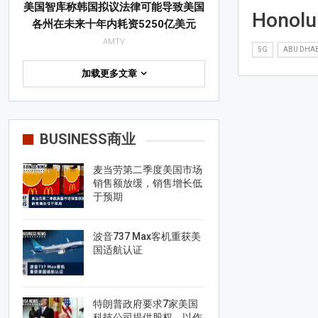
美国智库称韩国拟议法律可能导致美国
Hono
各州在未来十年内耗资5250亿美元
AMTV
5G
ABU DHAB
加载更多文章
BUSINESS商业
麦当劳第二季度美国市场
销售额放缓，销售增长低
于预期
波音737 Max客机重获美
国适航认证
特朗普政府要求7家美国
科技公司提供股权，以作