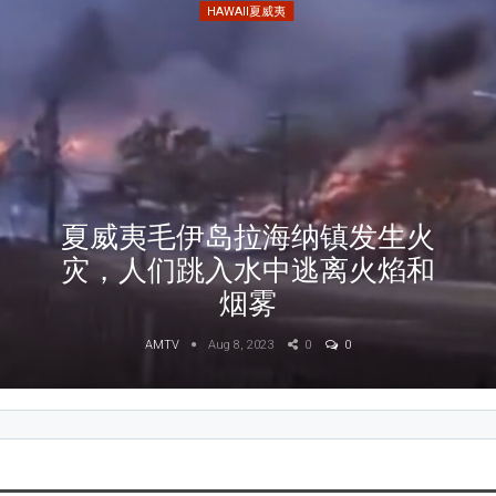
HAWAII夏威夷
夏威夷毛伊岛拉海纳镇发生火
灾，人们跳入水中逃离火焰和
烟雾
AMTV
Aug 8, 2023
0
0