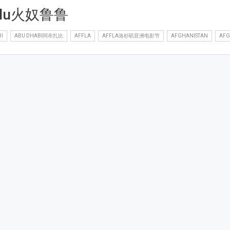
lulu火奴鲁鲁
I
ABU DHABI阿布扎比
AFFLA
AFFLA洛杉矶亚洲电影节
AFGHANISTAN
AF