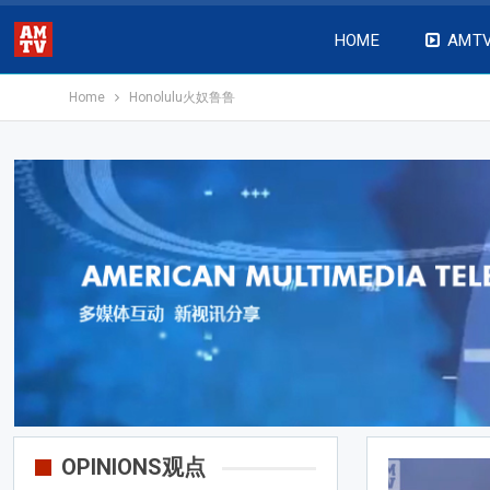
HOME
AMT
Home
Honolulu火奴鲁鲁
OPINIONS观点