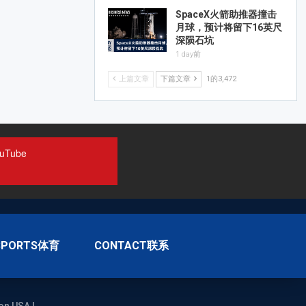
SpaceX火箭助推器撞击
月球，预计将留下16英尺
深陨石坑
1 day前
上篇文章
下篇文章
1的3,472
uTube
SPORTS体育
CONTACT联系
on USA |