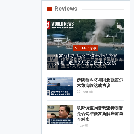
Reviews
MILITARY军事
俄罗斯指控乌克兰袭击小镇度假
海滩，造成7人死亡数十人受伤
伊朗称即将与阿曼就霍尔
木兹海峡达成协议
22 hours前
联邦调查局曾调查特朗普
是否勾结俄罗斯解雇前局
长科米
1 day前