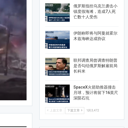
HAWAII夏威夷
俄罗斯指控乌克兰袭击小
镇度假海滩，造成7人死
亡数十人受伤
伊朗称即将与阿曼就霍尔
木兹海峡达成协议
联邦调查局曾调查特朗普
是否勾结俄罗斯解雇前局
长科米
SpaceX火箭助推器撞击
月球，预计将留下16英尺
深陨石坑
上篇文章
下篇文章
1的3,472
AMTV
May 16, 2025