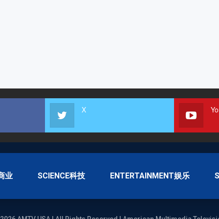
X
Yo
S商业
SCIENCE科技
ENTERTAINMENT娱乐
2026 AMTV USA | All Rights Reserved | American Multimedia Televisi