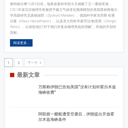
斯特格尔摩10月5日讯，瑞典皇家科学院今天揭晓了又一重磅奖项，
2021年诺贝尔物理学奖被授予建立气候变化预测模型的美国普林斯顿大
学高级研究员真锅淑郎（Syukuro Manabe）、德国科学家克劳斯·哈塞
尔曼（Klaus Hasselmann），以及意大利科学家乔治·帕里西（Giorgio
Parisi），以表彰他们“对于我们对复杂物理系统的理解”，所做的开创性
贡献。…
阅读更多...
1
2
下一个
最新文章
万斯称伊朗已告知美国“没有计划对霍尔木兹
海峡收费”
阿联酋一艘船遭受空袭后，伊朗提出开放霍
尔木兹海峡条件