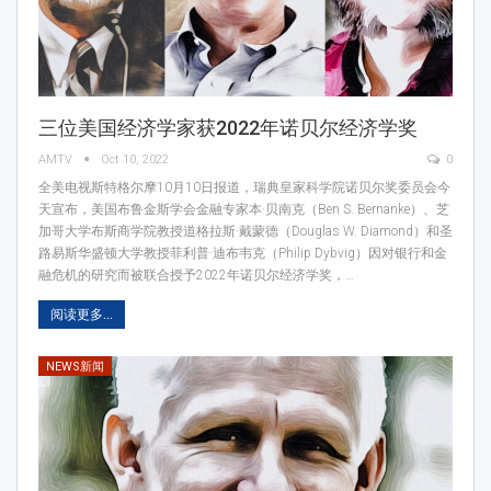
三位美国经济学家获2022年诺贝尔经济学奖
AMTV
Oct 10, 2022
0
全美电视斯特格尔摩10月10日报道，瑞典皇家科学院诺贝尔奖委员会今
天宣布，美国布鲁金斯学会金融专家本·贝南克（Ben S. Bernanke）、芝
加哥大学布斯商学院教授道格拉斯·戴蒙德（Douglas W. Diamond）和圣
路易斯华盛顿大学教授菲利普·迪布韦克（Philip Dybvig）因对银行和金
融危机的研究而被联合授予2022年诺贝尔经济学奖，…
阅读更多...
NEWS新闻