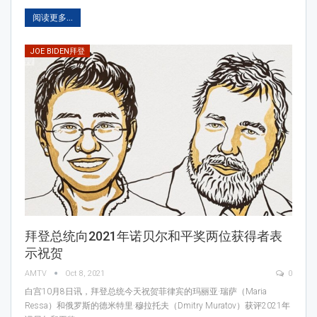
阅读更多...
JOE BIDEN拜登
拜登总统向2021年诺贝尔和平奖两位获得者表
示祝贺
AMTV
Oct 8, 2021
0
白宫10月8日讯，拜登总统今天祝贺菲律宾的玛丽亚·瑞萨（Maria
Ressa）和俄罗斯的德米特里·穆拉托夫（Dmitry Muratov）获评2021年