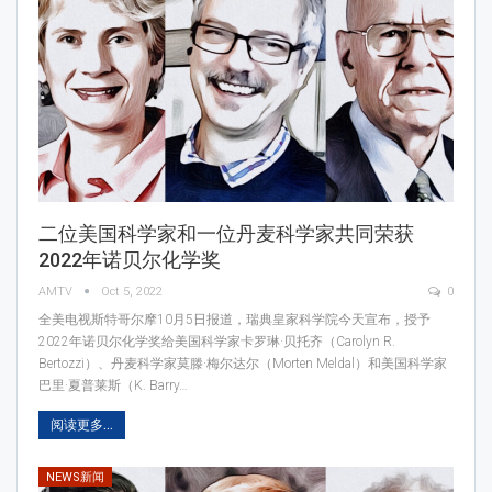
二位美国科学家和一位丹麦科学家共同荣获
2022年诺贝尔化学奖
AMTV
Oct 5, 2022
0
全美电视斯特哥尔摩10月5日报道，瑞典皇家科学院今天宣布，授予
2022年诺贝尔化学奖给美国科学家卡罗琳·贝托齐（Carolyn R.
Bertozzi）、丹麦科学家莫滕·梅尔达尔（Morten Meldal）和美国科学家
巴里·夏普莱斯（K. Barry…
阅读更多...
NEWS新闻