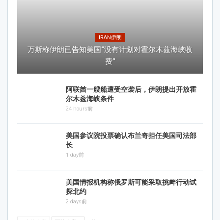
IRAN伊朗
万斯称伊朗已告知美国“没有计划对霍尔木兹海峡收
费”
阿联酋一艘船遭受空袭后，伊朗提出开放霍
尔木兹海峡条件
24 hours前
美国参议院投票确认布兰奇担任美国司法部
长
1 day前
美国情报机构称俄罗斯可能采取挑衅行动试
探北约
2 days前