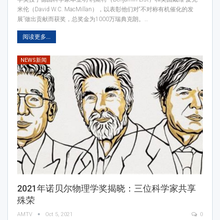
米伦（David W.C. MacMillan），以表彰他们对“不对称有机催化的发
展”做出贡献而获奖，总奖金为1000万瑞典克朗。…
阅读更多...
NEWS新闻
2021年诺贝尔物理学奖揭晓：三位科学家共享
殊荣
AMTV
Oct 5, 2021
0