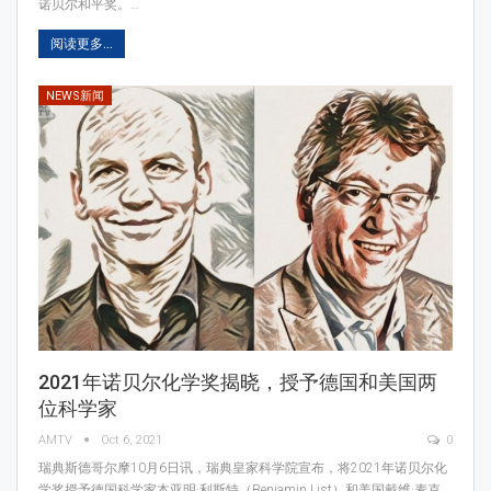
诺贝尔和平奖。…
阅读更多...
NEWS新闻
2021年诺贝尔化学奖揭晓，授予德国和美国两
位科学家
AMTV
Oct 6, 2021
0
瑞典斯德哥尔摩10月6日讯，瑞典皇家科学院宣布，将2021年诺贝尔化
学奖授予德国科学家本亚明·利斯特（Benjamin List）和美国戴维·麦克