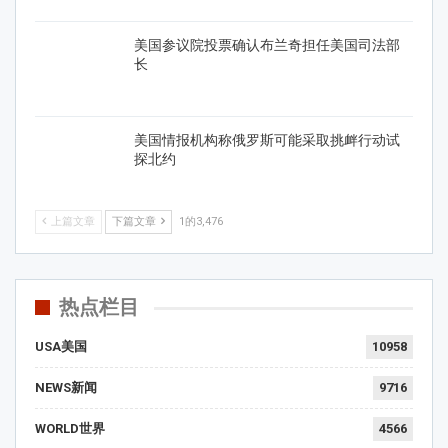
美国参议院投票确认布兰奇担任美国司法部
长
美国情报机构称俄罗斯可能采取挑衅行动试
探北约
上篇文章
下篇文章
1的3,476
热点栏目
USA美国
10958
NEWS新闻
9716
WORLD世界
4566