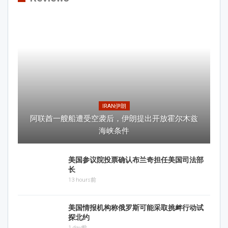
IRAN伊朗
阿联酋一艘船遭受空袭后，伊朗提出开放霍尔木兹
海峡条件
美国参议院投票确认布兰奇担任美国司法部
长
13 hours前
美国情报机构称俄罗斯可能采取挑衅行动试
探北约
1 day前