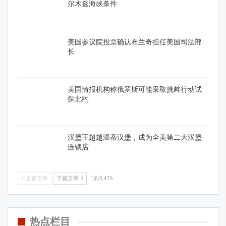
尔木兹海峡条件
美国参议院投票确认布兰奇担任美国司法部
长
美国情报机构称俄罗斯可能采取挑衅行动试
探北约
汉堡王超越温蒂汉堡，成为全美第二大汉堡
连锁店
上篇文章
下篇文章
1的3,476
热点栏目