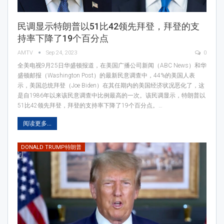
民调显示特朗普以51比42领先拜登，拜登的支
持率下降了19个百分点
AMTV
Sep 24, 2023
0
全美电视9月25日华盛顿报道，在美国广播公司新闻（ABC News）和华
盛顿邮报（Washington Post）的最新民意调查中，44%的美国人表
示，美国总统拜登（Joe Biden）在其任期内的美国经济状况恶化了，这
是自1986年以来该民意调查中比例最高的一次。该民调显示，特朗普以
51比42领先拜登，拜登的支持率下降了19个百分点。…
阅读更多...
DONALD TRUMP特朗普