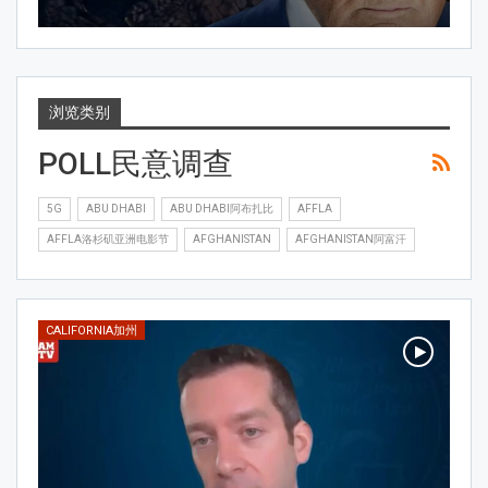
浏览类别
POLL民意调查
5G
ABU DHABI
ABU DHABI阿布扎比
AFFLA
AFFLA洛杉矶亚洲电影节
AFGHANISTAN
AFGHANISTAN阿富汗
CALIFORNIA加州