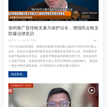
加州推广宣传枪支暴力保护法令，增强民众枪支
防爆法律意识
AMTV
Jul 30, 2025
0
7月30日洛杉矶报道，美国社区媒体与加州黑人媒体今天联合举办网上
会议。该会议主题是加州枪支安全法拯救生命却鲜为人知。加州拥有全
美最严格的枪支安全法，这有助于降低该州的枪支死亡率。但许多加州
人仍然不知道，目前有强而有力的工具可以帮助防止枪枝暴力。 最近的
一项全州民意调查发现，80%的加州人对枪支暴力保护令…
阅读更多...
COMMUNITY社区