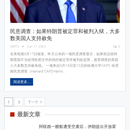
民意调查：如果特朗普被定罪和被判入狱，大多
数美国人支持赦免
AMTV
Jun 17, 2023
0
全美电视6月17日报道，昨天公布的一项民意调查显示，如果前总统特
朗普因不当处理机密文件的指控被定罪并被判处监禁，接受调查的美国
人大多数支持赦免他。 一项来自6月14日至15日的哈佛大学CAPS -哈里
斯民意调查（Harvard CAPS-Harris…
阅读更多...
1
2
下一个
最新文章
阿联酋一艘船遭受空袭后，伊朗提出开放霍