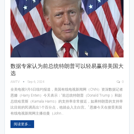
数据专家认为前总统特朗普可以轻易赢得美国大
选
AMTV
Sep 6, 2024
0
全美电视9月6日纽约报道，美国有线电视新闻网（CNN）资深数据记者
恩滕（Harry Enten）今天表示：“前总统特朗普（Donald Trump ）和副
总统哈里斯（Kamala Harris）的支持率非常接近，如果特朗普的支持率
比目前的民调高出1个百分点，他就会入主白宫。” 恩滕今天在接受美国
有线电视新闻网主播伯曼（John…
阅读更多...