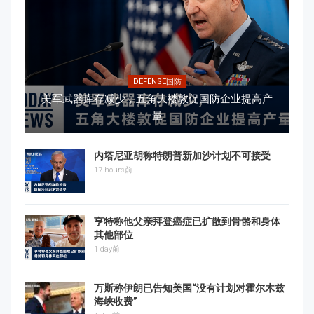
DEFENSE国防
美军武器库存减少，五角大楼敦促国防企业提高产
量
内塔尼亚胡称特朗普新加沙计划不可接受
17 hours前
亨特称他父亲拜登癌症已扩散到骨骼和身体
其他部位
1 day前
万斯称伊朗已告知美国“没有计划对霍尔木兹
海峡收费”