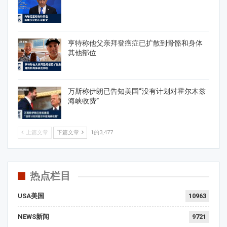
亨特称他父亲拜登癌症已扩散到骨骼和身体
其他部位
万斯称伊朗已告知美国“没有计划对霍尔木兹
海峡收费”
上篇文章
下篇文章
1的3,477
热点栏目
USA美国
10963
NEWS新闻
9721