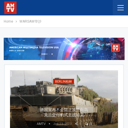
Home
WARSAW华沙
BERLIN柏林
德国宣布不会阻止波兰向乌
克兰交付豹式主战坦克
AMTV
Jan 23, 2023
0
0