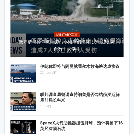
MILITARY军事
俄罗斯指控乌克兰袭击小镇度假海滩，造成7人死
亡数十人受伤
伊朗称即将与阿曼就霍尔木兹海峡达成协议
22 hours前
联邦调查局曾调查特朗普是否勾结俄罗斯解
雇前局长科米
1 day前
SpaceX火箭助推器撞击月球，预计将留下16
英尺深陨石坑