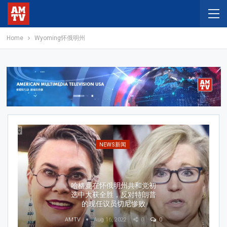
Home
Wyoming怀俄明州
NEWS新闻
哈格曼在怀俄明州共和党初
选中大获全胜，反对特朗普
的现任议员切尼惨败
AMTV
Aug 16, 2022
0
0