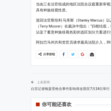
当由三名法官组成的地区法院合议庭重新审视这
具有种族歧视性质。
巡回法官斯坦利·马库斯（Stanley Marcus）
（Terry Moorer）在裁决中指出：“归根
沾染了蓄意种族歧视色彩的选区划分方案进行
阿拉巴马州共和党官员请求最高法院介入，辩称
分享按钮
上条新闻
白宫记者晚宴受枪击事件影响将改期至7月24日举行
你可能还喜欢