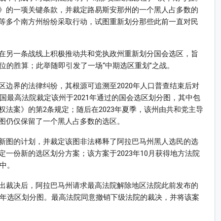
》的一项关键条款，并裁定路易斯安那州的一个黑人占多数的
等多个南方州纷纷采取行动，试图重新划分那些此前一直对民
在另一条战线上积极推动共和党执政州重新划分国会选区，旨
位的胜算；此举随即引发了一场“中期选区重划”之战。
边界的法律纠纷，其根源可追溯至2020年人口普查结束后对
美国最高法院裁定该州于2021年通过的国会选区划分图，其中包
法案》的第2条规定；随后在2023年夏季，该州由共和党主导
图仍仅保留了一个黑人占多数的选区。
新图的计划，并裁定该图非法稀释了阿拉巴马州黑人选民的选
一份新的选区划分方案；该方案于2023年10月获得地方法院
之中。
出裁决后，阿拉巴马州请求最高法院解除地区法院此前发布的
3年选区划分图。最高法院同意撤销下级法院的裁决，并将该案