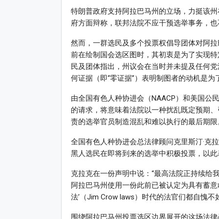
特朗普政府支持阿拉巴马州的立场，力挺该州在
府方面辩称，联邦法院不应干预选举事务，也
然而，一群选民及多个投票权倡导团体对阿拉
前在绘制国会选区图时，其初衷是为了实现特
民及团体指出，州议会在当时并未提及任何党
何证据（即“零证据”）表明制图者的动机是
由全国有色人种协进会（NAACP）和美国公
的请求，将意味着法院以一种扰乱既定预期、
责的选举官员制造混乱和难以执行的最后期限
全国有色人种协进会总法律顾问克里斯汀·克拉克（
黑人选民在即将到来的选举中积极投票，以此
克拉克在一份声明中说：“最高法院正持续给
阿拉巴马州使用一份此前已被认定为具有蓄意
法’（Jim Crow laws）时代的法官们都
围绕阿拉巴马州投票选区边界展开的这场法律