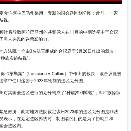
裁定允许阿拉巴马州采用一套新的国会选区划分图；此前，一家
歧视。
预计将导致阿拉巴马州的共和党人在11月的中期选举中于众议
了黑人选民的选票影响力。
方法院一个由3名法官组成的合议庭于5月26日作出的裁决；
种族实施歧视”。
案”（Louisiana v. Callais）中作出的裁决，该合议庭被
举中使用这套于2023年绘制的选区划分图。
州对其国会选区进行的划分构成了“种族杰利蝾螈”，即种族操纵
急救济，此前地方法院裁定该州2023年的选区划分图是非法
员表示，在划定选区界线时，制图者的目的是为了协助共和
国会选区内。