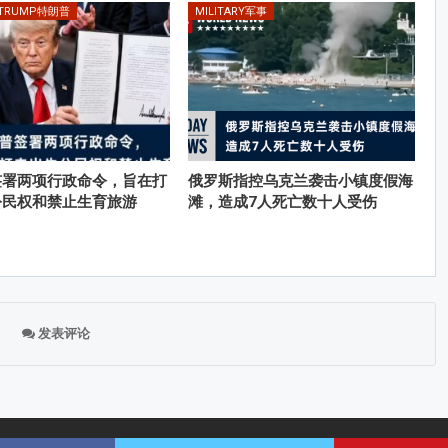
 TRUMP特朗普
MILITARY军事
签署两项行政命令，旨在打
俄罗斯指控乌克兰袭击小镇度假海
公民权和禁止生育旅游
滩，造成7人死亡数十人受伤
发表评论