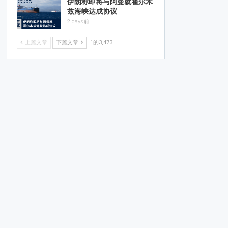
伊朗称即将与阿曼就霍尔木
兹海峡达成协议
2 days前
上篇文章
下篇文章
1的3,473