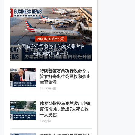
AIRLINES航空公司
美国航空公司将停止为精英乘客在
美国国内航班升舱
特朗普签署两项行政命令，
旨在打击出生公民权和禁止
生育旅游
17 hours前
俄罗斯指控乌克兰袭击小镇
度假海滩，造成7人死亡数
十人受伤
1 day前