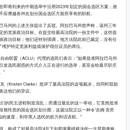
即将到来的中期选举中沿用2023年划定的国会选区方案；政
不应僭越各州在划分国会选区方面所享有的职权。
巴马州的上述主张提出了反驳。阿拉巴马州曾声称，该州三年
定的党派政治目标。在提交给最高法院的一份文件中，这些选
派政治目标；他们还特别强调，地方法院此前已裁定，没有任
为了维护特定党派利益或保护现任议员的席位。
民自由联盟（ACLU）代理的选民们表示：“如果批准阿拉巴马州
引发选民困惑的方式介入正在进行的选举，甚至会给最尽职尽
。”
Kristen Clarke）批评了最高法院的这项裁决，但同时鼓励
表达他们的异议。
我们的民主进程制造混乱；而通过最近的这一举动，它竟然批准
歧视性质的国会选区划分图，这届法院正以一种令‘吉姆·克劳
自愧不如的速度，剥夺黑人选民的权力和话语权。”
战，构成了对最高法院4月下旬那项重磅裁决的一次早期考验。