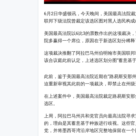
6月2日华盛顿讯，今天晚间，美国最高法院
联邦下级法院曾裁定该选区图对黑人选民构成
美国最高法院以6比3的票数作出的这项裁决，
院多赢得一个席位，原因在于新选区划分稀释
这项裁决推翻了阿拉巴马州伯明翰市美国联邦地
该合议庭此前认定，上述选区划分图“蓄意基于
此前，鉴于美国最高法院近期在“路易斯安那州诉卡莱斯
迫重新审视其此前的一项裁决，即禁止在州级选
在上述案件中，美国最高法院裁定路易斯安那
选区。
上周，阿拉巴马州共和党官员向最高法院寻求紧
的，理由是其蓄意基于种族进行歧视。这些官
党，并将墨西哥湾沿岸地区完整地保留在一个