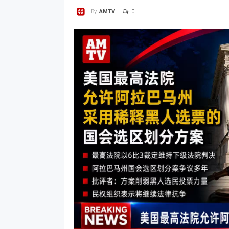
0
By
AMTV