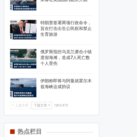
特朗普签署两项行政命令，
旨在打击出生公民权和禁止
生育旅游
俄罗斯指控乌克兰袭击小镇
度假海滩，造成7人死亡数
十人受伤
伊朗称即将与阿曼就霍尔木
兹海峡达成协议
上篇文章
下篇文章
1的3,473
热点栏目