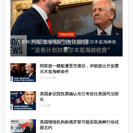
IRAN伊朗
万斯称伊朗已告知美国“没有计划对霍尔木兹海峡收
费”
阿联酋一艘船遭受空袭后，伊朗提出开放霍
尔木兹海峡条件
23 hours前
美国参议院投票确认布兰奇担任美国司法部
长
1 day前
美国情报机构称俄罗斯可能采取挑衅行动试
探北约