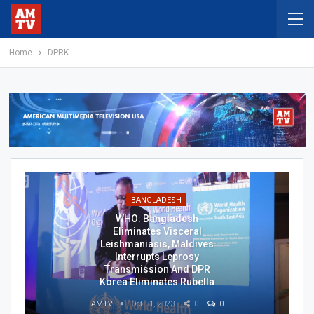
Home
DPRK
BANGLADESH
WHO: Bangladesh
Eliminates Visceral
Leishmaniasis, Maldives
Interrupts Leprosy
Transmission And DPR
Korea Eliminates Rubella
AMTV
Oct 31, 2023
0
0