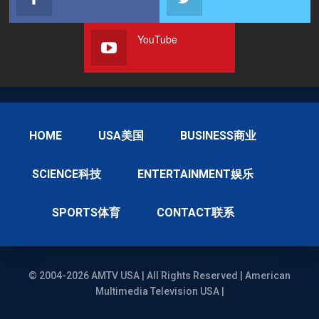
YouTube
HOME
USA美国
BUSINESS商业
SCIENCE科技
ENTERTAINMENT娱乐
SPORTS体育
CONTACT联系
© 2004-2026 AMTV USA | All Rights Reserved | American
Multimedia Television USA |