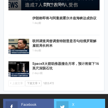
亡数十人受伤
伊朗称即将与阿曼就霍尔木兹海峡达成协议
1 day前
联邦调查局曾调查特朗普是否勾结俄罗斯解
雇前局长科米
1 day前
SpaceX火箭助推器撞击月球，预计将留下16
英尺深陨石坑
2 days前
上篇文章
下篇文章
1的3,472
Facebook
X