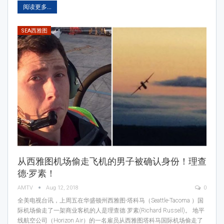
阅读更多...
SEA西雅图
从西雅图机场偷走飞机的男子被确认身份！理查
德·罗素！
AMTV
Aug 12, 2018
0
全美电视台讯，上周五在华盛顿州西雅图-塔科马（Seattle-Tacoma ）国
际机场偷走了一架商业客机的人是理查德·罗素(Richard Russell)。 地平
线航空公司（Horizon Air）的一名雇员从西雅图塔科马国际机场偷走了