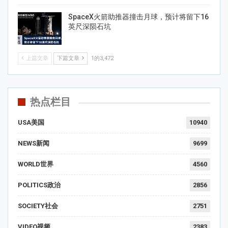
SpaceX火箭助推器撞击月球，预计将留下16
英尺深陨石坑
上篇文章
下篇文章
1的3,472
热点栏目
USA美国
10940
NEWS新闻
9699
WORLD世界
4560
POLITICS政治
2856
SOCIETY社会
2751
VIDEO视频
2383