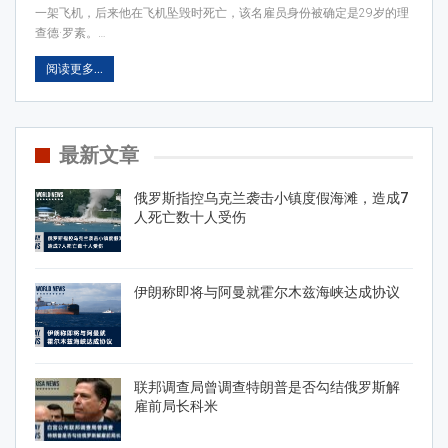
一架飞机，后来他在飞机坠毁时死亡，该名雇员身份被确定是29岁的理
查德·罗素。…
阅读更多...
最新文章
俄罗斯指控乌克兰袭击小镇度假海滩，造成7
人死亡数十人受伤
伊朗称即将与阿曼就霍尔木兹海峡达成协议
联邦调查局曾调查特朗普是否勾结俄罗斯解
雇前局长科米